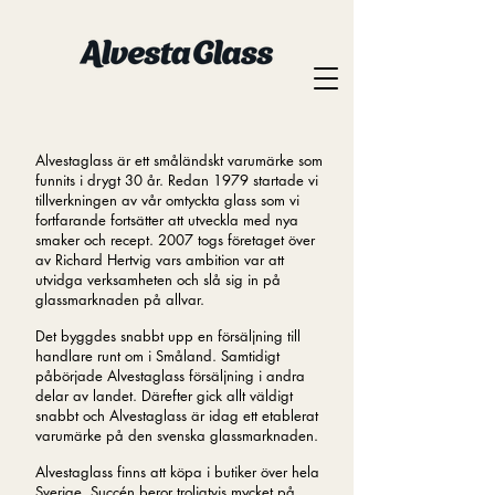
Alvestaglass är ett småländskt varumärke som
funnits i drygt 30 år. Redan 1979 startade vi
tillverkningen av vår omtyckta glass som vi
fortfarande fortsätter att utveckla med nya
smaker och recept.
2007 togs företaget över
av Richard Hertvig vars ambition var att
utvidga verksamheten och slå sig in på
glassmarknaden på allvar.
Det byggdes snabbt upp en försäljning till
handlare runt om i Småland. Samtidigt
påbörjade Alvestaglass försäljning i andra
delar av landet. Därefter gick allt väldigt
snabbt och Alvestaglass är idag ett etablerat
varumärke på den svenska glassmarknaden.
Alvestaglass finns att köpa i butiker över hela
Sverige. Succén beror troligtvis mycket på