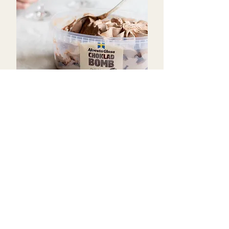
Om Alvestaglass
Våra smaker
Kontakta oss